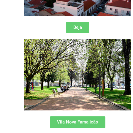
Beja
Vila Nova Famalicão